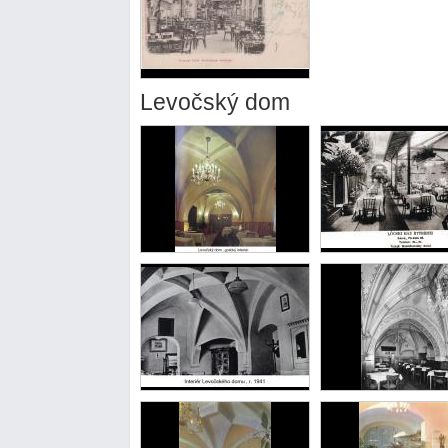
Levočský dom