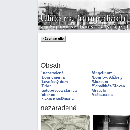
Ulice na fotografiách
zo skupiny "Kaschau Kassa Košice * fot
Zoznam ulíc
Obsah
/ nezaradené
/Angelinum
/Dom umenia
/Dóm Sv. Alžbety
/Levočský dom
/Múzeum
/Prior
/Schalkház/Slovan
/autobusová stanica
/divadlo
/obchod
/reštaurácia
/Škola Kováčska 28
nezaradené