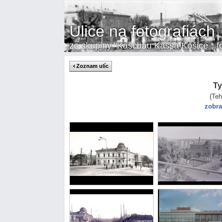
Ulice na fotografiách
zo skupiny "Kaschau Kassa Košice * fot
Zoznam ulíc
Ty
(Teh
zobra