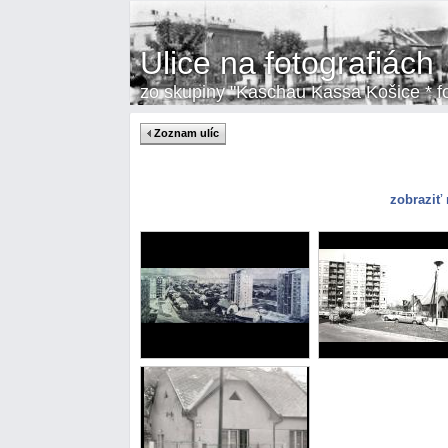
Ulice na fotografiách
zo skupiny "Kaschau Kassa Košice * fot
Zoznam ulíc
zobraziť 