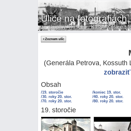
Ulice na fotografiách
zo skupiny "Kaschau Kassa Košice * fot
Zoznam ulíc
(Generála Petrova, Kossuth L
zobrazi
Obsah
/19. storočie
/koniec 19. stor.
/30. roky 20. stor.
/40. roky 20. stor.
/70. roky 20. stor.
/80. roky 20. stor.
19. storočie