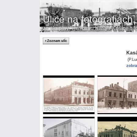
Ulice na fotografiách
zo skupiny "Kaschau Kassa Košice * fot
Zoznam ulíc
Kasá
(P.L
zobra