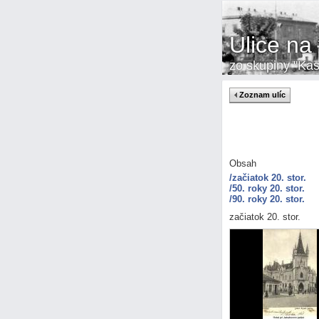
Ulice na 
zo skupiny "Kas
Zoznam ulíc
Obsah
/začiatok 20. stor.
/50. roky 20. stor.
/90. roky 20. stor.
začiatok 20. stor.