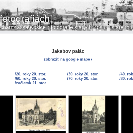
fotografiách
chau Kassa Košice * fotografie starých Košíc * staré fot
Jakabov palác
zobraziť na google mape
/20. roky 20. stor.
/30. roky 20. stor.
/40. rok
/60. roky 20. stor.
/70. roky 20. stor.
/80. rok
/začiatok 21. stor.