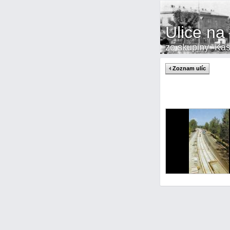
Ulice na 
zo skupiny "Kas
Zoznam ulíc