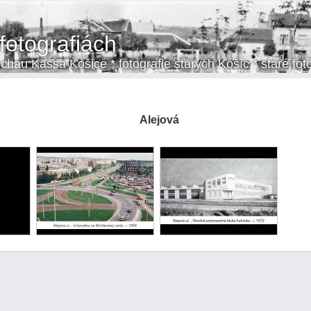
fotografiách
chau Kassa Košice * fotografie starých Košíc * staré fot
Alejová